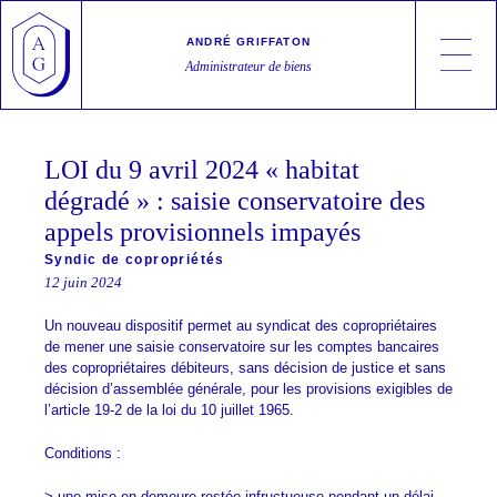
Skip
Cookies management panel
to
ANDRÉ GRIFFATON
content
Administrateur de biens
André Griffaton
Syndic de copropriétés, Gestion locative, Transactions
LOI du 9 avril 2024 « habitat
dégradé » : saisie conservatoire des
appels provisionnels impayés
Syndic de copropriétés
12 juin 2024
Un nouveau dispositif permet au syndicat des copropriétaires
de mener une saisie conservatoire sur les comptes bancaires
des copropriétaires débiteurs, sans décision de justice et sans
décision d’assemblée générale, pour les provisions exigibles de
l’article 19-2 de la loi du 10 juillet 1965.
Conditions :
> une mise en demeure restée infructueuse pendant un délai