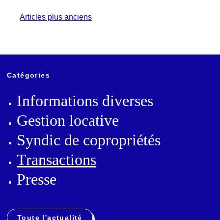
Navigation
Articles plus anciens
des
articles
Catégories
Informations diverses
Gestion locative
Syndic de copropriétés
Transactions
Presse
Toute l'actualité