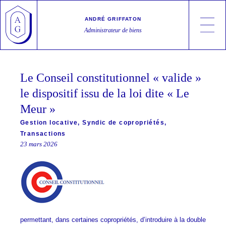
Skip
Cookies management panel
to
ANDRÉ GRIFFATON
content
Administrateur de biens
André Griffaton
Syndic de copropriétés, Gestion locative, Transactions
Le Conseil constitutionnel « valide »
le dispositif issu de la loi dite « Le
Meur »
Gestion locative
,
Syndic de copropriétés
,
Transactions
23 mars 2026
permettant, dans certaines copropriétés, d’introduire à la double