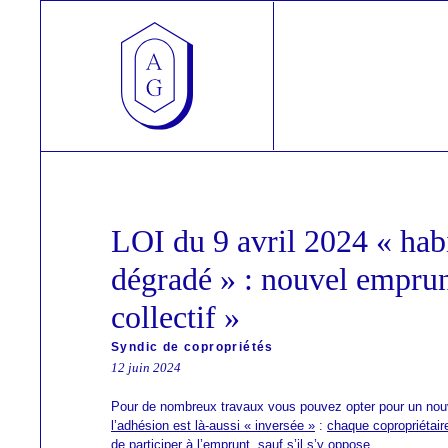
Skip
Cookies management panel
to
content
André Griffaton
Syndic de copropriétés, Gestion locative, Transactions
LOI du 9 avril 2024 « hab
dégradé » : nouvel emprun
collectif »
Syndic de copropriétés
12 juin 2024
Pour de nombreux travaux vous pouvez opter pour un no
l’adhésion est là-aussi « inversée »
:
chaque copropriétair
de participer à l’emprunt, sauf s’il s’y oppose…