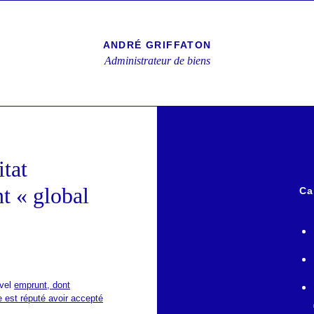
ANDRÉ GRIFFATON
Administrateur de biens
itat
t « global
Ca
uvel
emprunt, dont
e est réputé avoir accepté