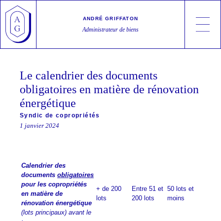
Skip
Cookies management panel
to
ANDRÉ GRIFFATON
content
Administrateur de biens
André Griffaton
Syndic de copropriétés, Gestion locative, Transactions
Le calendrier des documents
obligatoires en matière de rénovation
énergétique
Syndic de copropriétés
1 janvier 2024
Calendrier des
documents
obligatoires
pour les copropriétés
+ de 200
Entre 51 et
50 lots et
en matière de
lots
200 lots
moins
rénovation énergétique
(lots principaux) avant le