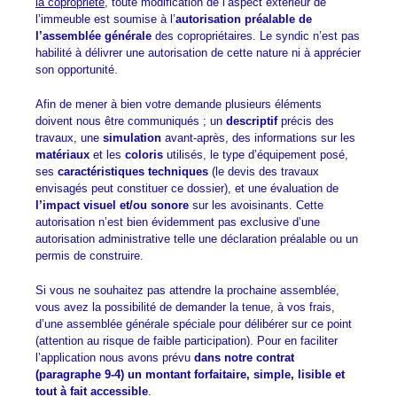
la copropriété
, toute modification de l’aspect extérieur de
l’immeuble est soumise à l’
autorisation préalable de
l’assemblée générale
des copropriétaires. Le syndic n’est pas
habilité à délivrer une autorisation de cette nature ni à apprécier
son opportunité.
Afin de mener à bien votre demande plusieurs éléments
doivent nous être communiqués ; un
descriptif
précis des
travaux, une
simulation
avant-après, des informations sur les
matériaux
et les
coloris
utilisés, le type d’équipement posé,
ses
caractéristiques techniques
(le devis des travaux
envisagés peut constituer ce dossier), et une évaluation de
l’impact visuel et/ou sonore
sur les avoisinants. Cette
autorisation n’est bien évidemment pas exclusive d’une
autorisation administrative telle une déclaration préalable ou un
permis de construire.
Si vous ne souhaitez pas attendre la prochaine assemblée,
vous avez la possibilité de demander la tenue, à vos frais,
d’une assemblée générale spéciale pour délibérer sur ce point
(attention au risque de faible participation). Pour en faciliter
l’application nous avons prévu
dans notre contrat
(paragraphe 9-4) un montant forfaitaire, simple, lisible et
tout à fait accessible
.