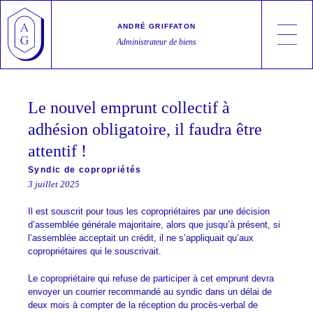
Skip
Cookies management panel
to
ANDRÉ GRIFFATON
content
Administrateur de biens
André Griffaton
Syndic de copropriétés, Gestion locative, Transactions
Le nouvel emprunt collectif à
adhésion obligatoire, il faudra être
attentif !
Syndic de copropriétés
3 juillet 2025
Il est souscrit pour tous les copropriétaires par une décision
d’assemblée générale majoritaire, alors que jusqu’à présent, si
l’assemblée acceptait un crédit, il ne s’appliquait qu’aux
copropriétaires qui le souscrivait.
Le copropriétaire qui refuse de participer à cet emprunt devra
envoyer un courrier recommandé au syndic dans un délai de
deux mois à compter de la réception du procès-verbal de