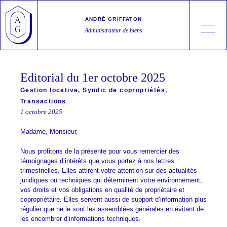
Skip
Cookies management panel
to
ANDRÉ GRIFFATON
content
Administrateur de biens
André Griffaton
Syndic de copropriétés, Gestion locative, Transactions
Editorial du 1er octobre 2025
Gestion locative
,
Syndic de copropriétés
,
Transactions
1 octobre 2025
Madame, Monsieur,
Nous profitons de la présente pour vous remercier des
témoignages d’intérêts que vous portez à nos lettres
trimestrielles. Elles attirent votre attention sur des actualités
juridiques ou techniques qui déterminent votre environnement,
vos droits et vos obligations en qualité de propriétaire et
copropriétaire. Elles servent aussi de support d’information plus
régulier que ne le sont les assemblées générales en évitant de
les encombrer d’informations techniques.